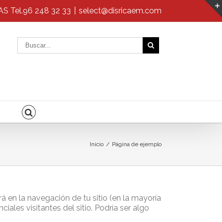
 Tel.
96 248 32 33
|
select@disricaem.com
Inicio
/
Página de ejemplo
á en la navegación de tu sitio (en la mayoría
ales visitantes del sitio. Podría ser algo