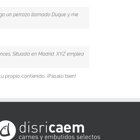
 tengo un perrazo llamado Duque y me
onces. Situada en Madrid, XYZ emplea
u propio contenido. ¡Pásalo bien!