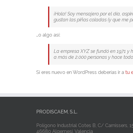
¡Hola! Soy mensajero por el día, aspi
gustan las piñas coladas (y que me pi
…o algo así:
La empresa XYZ se fundó en 1971 y h
a más de 2.000 personas y hace todo
Si eres nuevo en WordPress deberías ir a
tu 
PRODISCAEM, S.L.
Polígono Industrial Cotes B, C/ Carnissers, 15
46680 Algemesí, Valencia