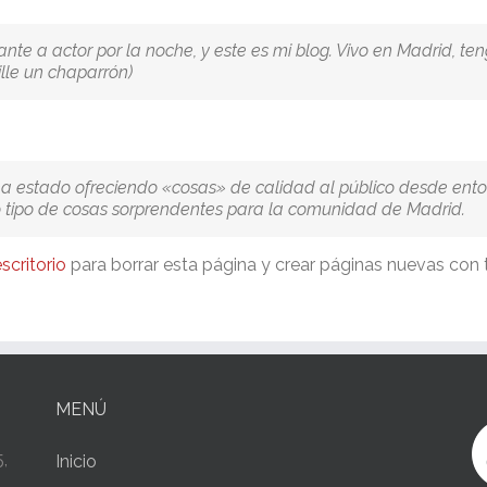
rante a actor por la noche, y este es mi blog. Vivo en Madrid,
lle un chaparrón)
a estado ofreciendo «cosas» de calidad al público desde ent
 tipo de cosas sorprendentes para la comunidad de Madrid.
escritorio
para borrar esta página y crear páginas nuevas con t
MENÚ
,
Inicio